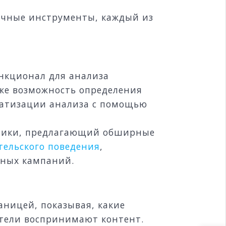
личные инструменты, каждый из
кционал для анализа
кже возможность определения
матизации анализа с помощью
итики, предлагающий обширные
тельского поведения
,
мных кампаний.
аницей, показывая, какие
ватели воспринимают контент.