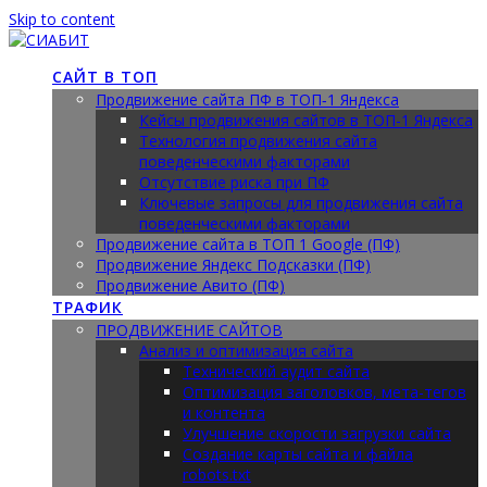
Skip to content
САЙТ В ТОП
Продвижение сайта ПФ в ТОП‑1 Яндекса
Кейсы продвижения сайтов в ТОП-1 Яндекса
Технология продвижения сайта
поведенческими факторами
Отсутствие риска при ПФ
Ключевые запросы для продвижения сайта
поведенческими факторами
Продвижение сайта в ТОП 1 Google (ПФ)
Продвижение Яндекс Подсказки (ПФ)
Продвижение Авито (ПФ)
ТРАФИК
ПРОДВИЖЕНИЕ САЙТОВ
Анализ и оптимизация сайта
Технический аудит сайта
Оптимизация заголовков, мета-тегов
и контента
Улучшение скорости загрузки сайта
Создание карты сайта и файла
robots.txt