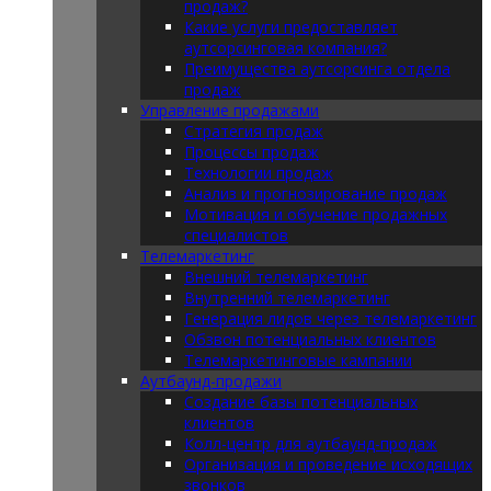
продаж?
Какие услуги предоставляет
аутсорсинговая компания?
Преимущества аутсорсинга отдела
продаж
Управление продажами
Стратегия продаж
Процессы продаж
Технологии продаж
Анализ и прогнозирование продаж
Мотивация и обучение продажных
специалистов
Телемаркетинг
Внешний телемаркетинг
Внутренний телемаркетинг
Генерация лидов через телемаркетинг
Обзвон потенциальных клиентов
Телемаркетинговые кампании
Аутбаунд-продажи
Создание базы потенциальных
клиентов
Колл-центр для аутбаунд-продаж
Организация и проведение исходящих
звонков