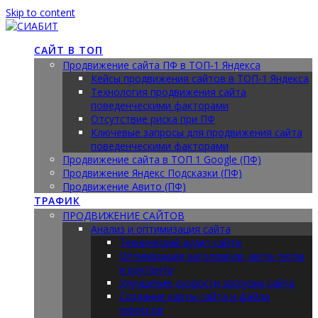
Skip to content
САЙТ В ТОП
Продвижение сайта ПФ в ТОП‑1 Яндекса
Кейсы продвижения сайтов в ТОП-1 Яндекса
Технология продвижения сайта
поведенческими факторами
Отсутствие риска при ПФ
Ключевые запросы для продвижения сайта
поведенческими факторами
Продвижение сайта в ТОП 1 Google (ПФ)
Продвижение Яндекс Подсказки (ПФ)
Продвижение Авито (ПФ)
ТРАФИК
ПРОДВИЖЕНИЕ САЙТОВ
Анализ и оптимизация сайта
Технический аудит сайта
Оптимизация заголовков, мета-тегов
и контента
Улучшение скорости загрузки сайта
Создание карты сайта и файла
robots.txt