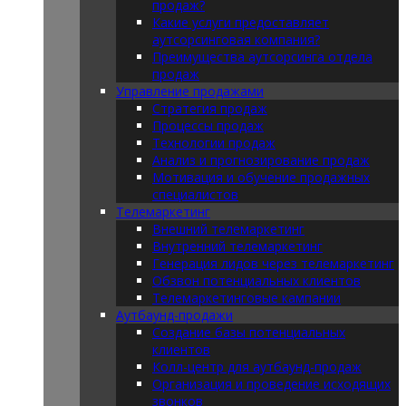
продаж?
Какие услуги предоставляет
аутсорсинговая компания?
Преимущества аутсорсинга отдела
продаж
Управление продажами
Стратегия продаж
Процессы продаж
Технологии продаж
Анализ и прогнозирование продаж
Мотивация и обучение продажных
специалистов
Телемаркетинг
Внешний телемаркетинг
Внутренний телемаркетинг
Генерация лидов через телемаркетинг
Обзвон потенциальных клиентов
Телемаркетинговые кампании
Аутбаунд-продажи
Создание базы потенциальных
клиентов
Колл-центр для аутбаунд-продаж
Организация и проведение исходящих
звонков