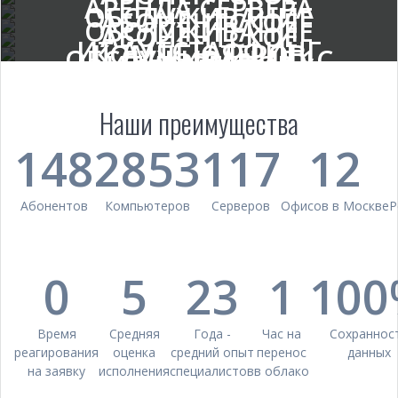
АРЕНДА СЕРВЕРА
ОБСЛУЖИВАНИЕ
АБОНЕНТСКОЕ
ОБСЛУЖИВАНИЕ
АБОНЕНТСКОЕ
ИТ АУТСТАФФИНГ
КОМПЬЮТЕРОВ
ОБСЛУЖИВАНИЕ 1С
ИТ ДИРЕКТОР
СЕРВЕРОВ
ОБСЛУЖИВАНИЕ САЙТОВ
Наши преимущества
148
2853
117
12
Абонентов
Компьютеров
Серверов
Офисов в Москве
Р
0
5
23
1
10
Время
Средняя
Года -
Час на
Сохраннос
реагирования
оценка
средний опыт
перенос
данных
на заявку
исполнения
специалистов
в облако