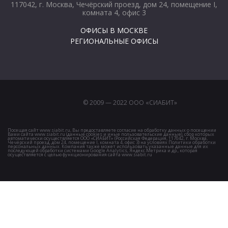
117042, г. Москва, Чечёрский проезд, дом 24, помещение I,
комната 4, офис 3
ОФИСЫ В МОСКВЕ
РЕГИОНАЛЬНЫЕ ОФИСЫ
© 2009 — 2022 ООО «СИАБИТ»
Посещая сайт www.siabit.ru, Вы предоставляете согласие на обработку данных о посещении
Вами сайта www.siabit.ru (данные cookies и иные пользовательские данные), сбор которых
автоматически осуществляется ООО «СИАБИТ» (Российская Федерация, 117042, г. Москва,
Чечёрский проезд, дом 24, помещение I, комната 4, офис 3) на условиях Политики обработки
персональных данных. Компания также может использовать указанные данные для их
последующей обработки системами Google Analytics, Яндекс.Метрика и др., которая
осуществляется с целью функционирования сайта www.siabit.ru