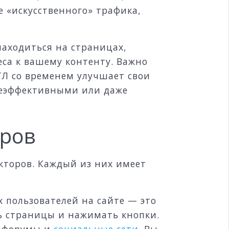
е «искусственного» трафика,
находиться на страницах,
еса к вашему контенту. Важно
ГЛ со временем улучшает свои
 неэффективными или даже
оров
кторов. Каждый из них имеет
 пользователей на сайте — это
ть страницы и нажимать кнопки.
з форумы и
социальные сети
. Вы