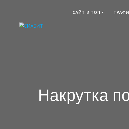
Skip
to
САЙТ В ТОП
ТРАФИ
content
Накрутка п