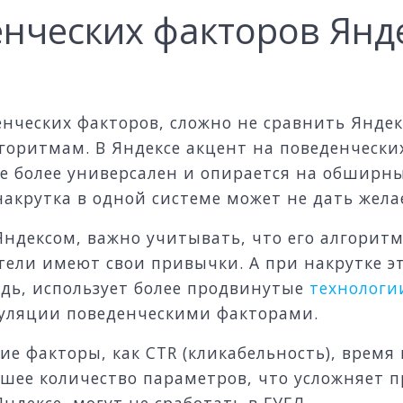
нческих факторов Янде
енческих факторов, сложно не сравнить Яндек
оритмам. В Яндексе акцент на поведенческих
же более универсален и опирается на обшир
накрутка в одной системе может не дать жела
 Яндексом, важно учитывать, что его алгорит
атели имеют свои привычки. А при накрутке э
редь, использует более продвинутые
технологи
уляции поведенческими факторами.
ие факторы, как CTR (кликабельность), время
шее количество параметров, что усложняет п
ндексе, могут не сработать в ГУГЛ.