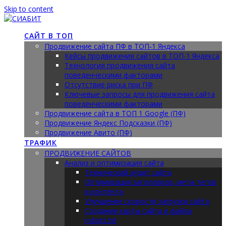
Skip to content
САЙТ В ТОП
Продвижение сайта ПФ в ТОП‑1 Яндекса
Кейсы продвижения сайтов в ТОП-1 Яндекса
Технология продвижения сайта
поведенческими факторами
Отсутствие риска при ПФ
Ключевые запросы для продвижения сайта
поведенческими факторами
Продвижение сайта в ТОП 1 Google (ПФ)
Продвижение Яндекс Подсказки (ПФ)
Продвижение Авито (ПФ)
ТРАФИК
ПРОДВИЖЕНИЕ САЙТОВ
Анализ и оптимизация сайта
Технический аудит сайта
Оптимизация заголовков, мета-тегов
и контента
Улучшение скорости загрузки сайта
Создание карты сайта и файла
robots.txt