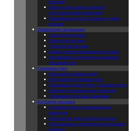
продаж?
Какие услуги предоставляет
аутсорсинговая компания?
Преимущества аутсорсинга отдела
продаж
Управление продажами
Стратегия продаж
Процессы продаж
Технологии продаж
Анализ и прогнозирование продаж
Мотивация и обучение продажных
специалистов
Телемаркетинг
Внешний телемаркетинг
Внутренний телемаркетинг
Генерация лидов через телемаркетинг
Обзвон потенциальных клиентов
Телемаркетинговые кампании
Аутбаунд-продажи
Создание базы потенциальных
клиентов
Колл-центр для аутбаунд-продаж
Организация и проведение исходящих
звонков