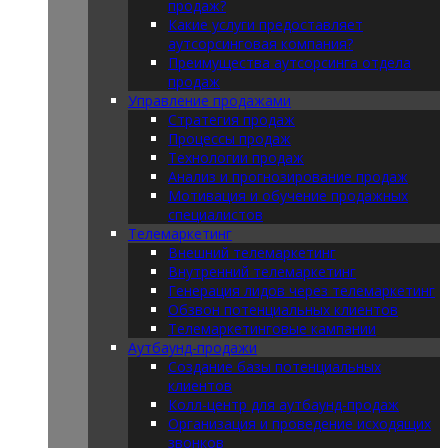
продаж?
Какие услуги предоставляет
аутсорсинговая компания?
Преимущества аутсорсинга отдела
продаж
Управление продажами
Стратегия продаж
Процессы продаж
Технологии продаж
Анализ и прогнозирование продаж
Мотивация и обучение продажных
специалистов
Телемаркетинг
Внешний телемаркетинг
Внутренний телемаркетинг
Генерация лидов через телемаркетинг
Обзвон потенциальных клиентов
Телемаркетинговые кампании
Аутбаунд-продажи
Создание базы потенциальных
клиентов
Колл-центр для аутбаунд-продаж
Организация и проведение исходящих
звонков