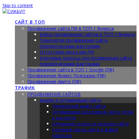
Skip to content
САЙТ В ТОП
Продвижение сайта ПФ в ТОП‑1 Яндекса
Кейсы продвижения сайтов в ТОП-1 Яндекса
Технология продвижения сайта
поведенческими факторами
Отсутствие риска при ПФ
Ключевые запросы для продвижения сайта
поведенческими факторами
Продвижение сайта в ТОП 1 Google (ПФ)
Продвижение Яндекс Подсказки (ПФ)
Продвижение Авито (ПФ)
ТРАФИК
ПРОДВИЖЕНИЕ САЙТОВ
Анализ и оптимизация сайта
Технический аудит сайта
Оптимизация заголовков, мета-тегов
и контента
Улучшение скорости загрузки сайта
Создание карты сайта и файла
robots.txt