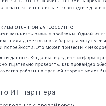
и. Часто это позволяет сэкономить время. Вы
и аспекты, чтобы понять, что выгоднее для в
лкиваются при аутсорсинге
огут возникать разные проблемы. Одной из г
ояса или даже языковые барьеры могут услож
и потребности. Это может привести к некорр
ности данных. Когда вы передаете информацию
ужно тщательно проверять, как провайдер об
качества работы на третьей стороне может б
го ИТ-партнёра
еседования с провайдером