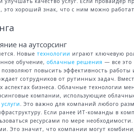
 улучшать качество услуг. Если провайдер п
, это хороший знак, что с ним можно работат
нга
яние на аутсорсинг
яется. Новые
технологии
играют ключевую рол
нное обучение,
облачные решения
— все это 
и позволяют повысить эффективность работы 
ждает сотрудников от рутинных задач. Вмест
ых аспектах бизнеса. Облачные технологии м
рсинговые компании, использующие облачны
е
услуги
. Это важно для компаний любого раз
нфраструктуру. Если ранее ИТ-команды в ком
льзоваться ресурсами по мере необходимости
ыми. Это значит, что компании могут комбин