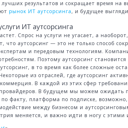
ь лучших результатов и сокращает время на 
яют
рынок ИТ аутсорсинга
, и будущее выгля
услуги ИТ аутсорсинга
стет. Спрос на услуги не угасает, а наоборот,
, что аутсорсинг — это не только способ сок
 экспертам и передовым технологиям. Компа
отребностям. Поэтому аутсорсинг становится
утсорсинг, в то время как более сложные оста
Некоторые из отраслей, где аутсорсинг актив
коммерция. В каждой из этих сфер требования
 провайдеров. В будущем мы можем ожидать 
й по факту, платформа по подписке, возможно
аимодействие между бизнесом и аутсорсингов
трия меняется, и важно идти в ногу с этими
нг
»