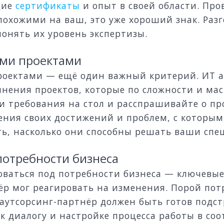
щие
сертификаты
и опыт в своей области. Про
похожими на ваш, это уже хороший знак. Ра
онять их уровень экспертизы.
ыми проектами
роектами — ещё один важный критерий. ИТ а
нения проектов, которые по сложности и ма
ои требования на стол и расспрашивайте о п
ения своих достижений и проблем, с которым
ть, насколько они способны решать ваши спе
потребности бизнеса
роваться под потребности бизнеса — ключевы
ёр мог реагировать на изменения. Порой пот
 аутсорсинг-партнёр должен быть готов подс
 к диалогу и настройке процесса работы в со